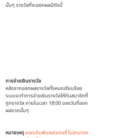
นั้นๆ รางวัลที่จะออกผลมีดังนี้
การจ่ายเงินรางวัล
หลังจากออกผลรางวัลทั้งหมดเรียบร้อย 
ระบบจะทำการจ่ายเงินรางวัลให้กับสมาชิกที่
ถูกรางวัล ภายในเวลา 18:00 ของวันที่ออก
ผลงวดนั้นๆ
หมายเหตุ
ยอดเดิมพันลอตเตอรี่ ไม่สามารถ