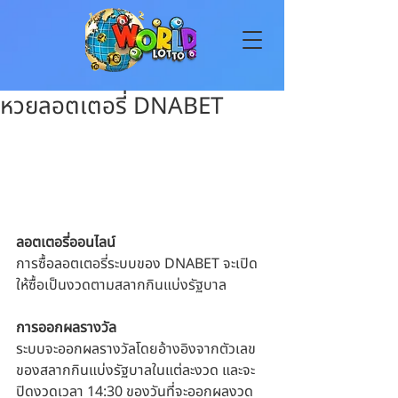
หวยลอตเตอรี่ DNABET
ลอตเตอรี่ออนไลน์
การซื้อลอตเตอรี่ระบบของ DNABET จะเปิด
ให้ซื้อเป็นงวดตามสลากกินแบ่งรัฐบาล
การออกผลรางวัล
ระบบจะออกผลรางวัลโดยอ้างอิงจากตัวเลข
ของสลากกินแบ่งรัฐบาลในแต่ละงวด และจะ
ปิดงวดเวลา 14:30 ของวันที่จะออกผลงวด