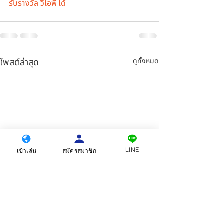
รับรางวัล วีไอพี ได้
โพสต์ล่าสุด
ดูทั้งหมด
LINE
เข้าเล่น
สมัครสมาชิก